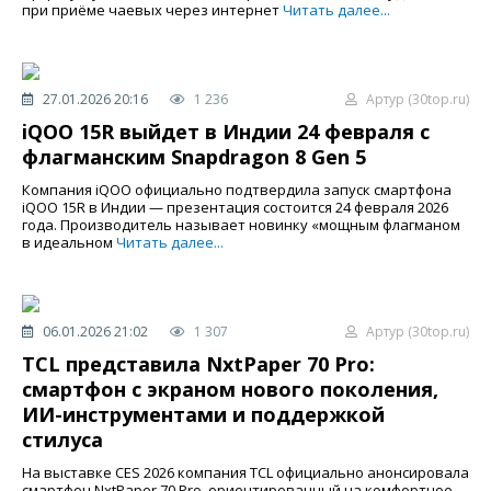
при приёме чаевых через интернет
Читать далее...
27.01.2026 20:16
1 236
Артур (30top.ru)
iQOO 15R выйдет в Индии 24 февраля с
флагманским Snapdragon 8 Gen 5
Компания iQOO официально подтвердила запуск смартфона
iQOO 15R в Индии — презентация состоится 24 февраля 2026
года. Производитель называет новинку «мощным флагманом
в идеальном
Читать далее...
06.01.2026 21:02
1 307
Артур (30top.ru)
TCL представила NxtPaper 70 Pro:
смартфон с экраном нового поколения,
ИИ-инструментами и поддержкой
стилуса
На выставке CES 2026 компания TCL официально анонсировала
смартфон NxtPaper 70 Pro, ориентированный на комфортное