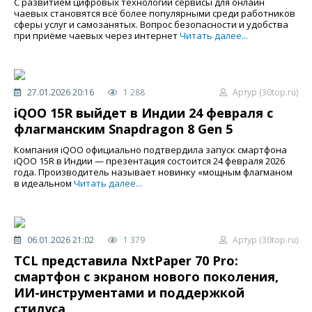
С развитием цифровых технологий сервисы для онлайн
чаевых становятся всё более популярными среди работников
сферы услуг и самозанятых. Вопрос безопасности и удобства
при приёме чаевых через интернет
Читать далее...
27.01.2026 20:16
1 288
Артур (30top.ru)
iQOO 15R выйдет в Индии 24 февраля с
флагманским Snapdragon 8 Gen 5
Компания iQOO официально подтвердила запуск смартфона
iQOO 15R в Индии — презентация состоится 24 февраля 2026
года. Производитель называет новинку «мощным флагманом
в идеальном
Читать далее...
06.01.2026 21:02
1 379
Артур (30top.ru)
TCL представила NxtPaper 70 Pro:
смартфон с экраном нового поколения,
ИИ-инструментами и поддержкой
стилуса