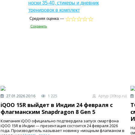
носки 35-40, стикеры и дневник
тренировок в комплект
Средняя оценка —
Сохранить
27.01.2026 20:16
1 225
Артур (30top.ru)
iQOO 15R выйдет в Индии 24 февраля с
T
флагманским Snapdragon 8 Gen 5
с
И
Компания iQOO официально подтвердила запуск смартфона
iQOO 15R в Индии — презентация состоится 24 февраля 2026
На
года. Производитель называет новинку «мощным флагманом в
см