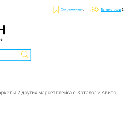
Сохраненные
0
Вы смотрели
1
Н
е.
ркет и 2 других маркетплейса е-Каталог и Авито,