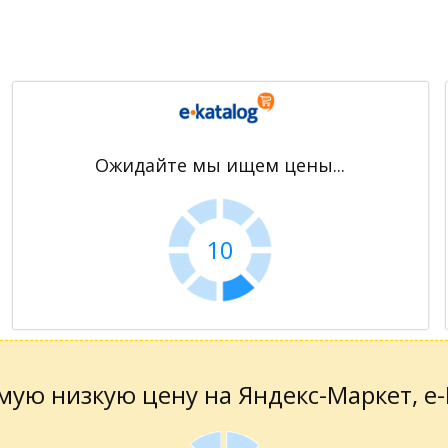
Ожидайте мы ищем цены...
10
ую низкую цену на Яндекс-Маркет, е-К