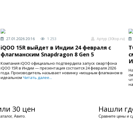
27.01.2026 20:16
1 253
Артур (30top.ru)
iQOO 15R выйдет в Индии 24 февраля с
T
флагманским Snapdragon 8 Gen 5
с
И
Компания iQOO официально подтвердила запуск смартфона
iQOO 15R в Индии — презентация состоится 24 февраля 2026
На
года. Производитель называет новинку «мощным флагманом в
см
идеальном
Читать далее...
чт
на
ли 30 цен
Нашли гд
аталог, Авито.
Сравните цены и 