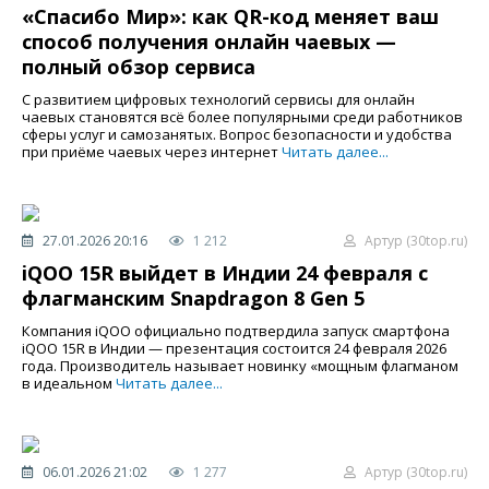
«Спасибо Мир»: как QR-код меняет ваш
способ получения онлайн чаевых —
полный обзор сервиса
С развитием цифровых технологий сервисы для онлайн
чаевых становятся всё более популярными среди работников
сферы услуг и самозанятых. Вопрос безопасности и удобства
при приёме чаевых через интернет
Читать далее...
27.01.2026 20:16
1 212
Артур (30top.ru)
iQOO 15R выйдет в Индии 24 февраля с
флагманским Snapdragon 8 Gen 5
Компания iQOO официально подтвердила запуск смартфона
iQOO 15R в Индии — презентация состоится 24 февраля 2026
года. Производитель называет новинку «мощным флагманом
в идеальном
Читать далее...
06.01.2026 21:02
1 277
Артур (30top.ru)