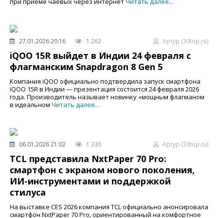
при приёме чаевых через интернет
Читать далее...
27.01.2026 20:16
1 262
Артур (30top.ru)
iQOO 15R выйдет в Индии 24 февраля с
флагманским Snapdragon 8 Gen 5
Компания iQOO официально подтвердила запуск смартфона
iQOO 15R в Индии — презентация состоится 24 февраля 2026
года. Производитель называет новинку «мощным флагманом
в идеальном
Читать далее...
06.01.2026 21:02
1 330
Артур (30top.ru)
TCL представила NxtPaper 70 Pro:
смартфон с экраном нового поколения,
ИИ-инструментами и поддержкой
стилуса
На выставке CES 2026 компания TCL официально анонсировала
смартфон NxtPaper 70 Pro, ориентированный на комфортное