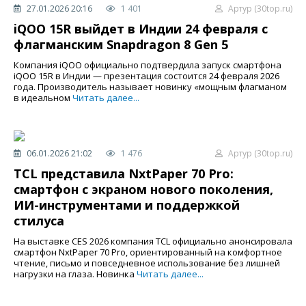
27.01.2026 20:16
1 401
Артур (30top.ru)
iQOO 15R выйдет в Индии 24 февраля с
флагманским Snapdragon 8 Gen 5
Компания iQOO официально подтвердила запуск смартфона
iQOO 15R в Индии — презентация состоится 24 февраля 2026
года. Производитель называет новинку «мощным флагманом
в идеальном
Читать далее...
06.01.2026 21:02
1 476
Артур (30top.ru)
TCL представила NxtPaper 70 Pro:
смартфон с экраном нового поколения,
ИИ-инструментами и поддержкой
стилуса
На выставке CES 2026 компания TCL официально анонсировала
смартфон NxtPaper 70 Pro, ориентированный на комфортное
чтение, письмо и повседневное использование без лишней
нагрузки на глаза. Новинка
Читать далее...