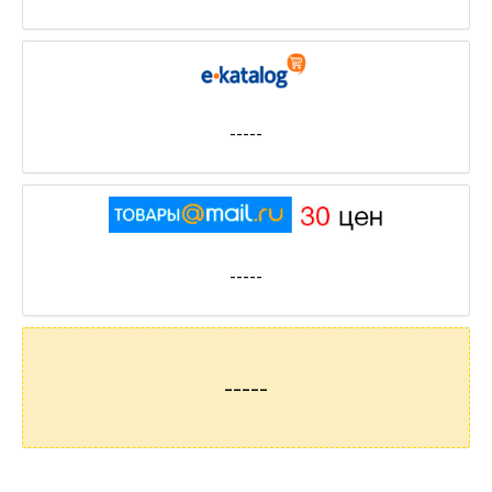
-----
-----
-----