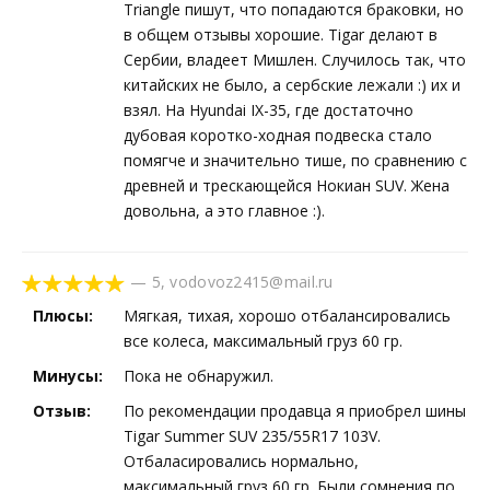
Triangle пишут, что попадаются браковки, но
в общем отзывы хорошие. Tigar делают в
Сербии, владеет Мишлен. Случилось так, что
китайских не было, а сербские лежали :) их и
взял. На Hyundai IX-35, где достаточно
дубовая коротко-ходная подвеска стало
помягче и значительно тише, по сравнению с
древней и трескающейся Нокиан SUV. Жена
довольна, а это главное :).
—
5
,
vodovoz2415@mail.ru
Плюсы:
Мягкая, тихая, хорошо отбалансировались
все колеса, максимальный груз 60 гр.
Минусы:
Пока не обнаружил.
Отзыв:
По рекомендации продавца я приобрел шины
Tigar Summer SUV 235/55R17 103V.
Отбаласировались нормально,
максимальный груз 60 гр. Были сомнения по