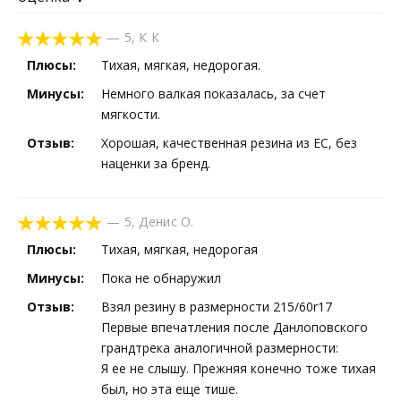
—
5
,
К К
Плюсы:
Тихая, мягкая, недорогая.
Минусы:
Немного валкая показалась, за счет
мягкости.
Отзыв:
Хорошая, качественная резина из ЕС, без
наценки за бренд.
—
5
,
Денис О.
Плюсы:
Тихая, мягкая, недорогая
Минусы:
Пока не обнаружил
Отзыв:
Взял резину в размерности 215/60r17
Первые впечатления после Данлоповского
грандтрека аналогичной размерности:
Я ее не слышу. Прежняя конечно тоже тихая
был, но эта еще тише.