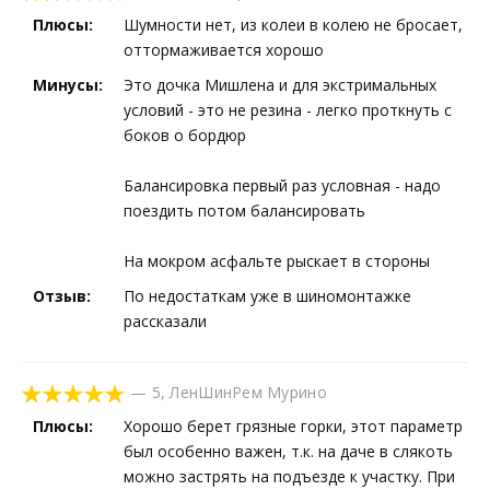
Плюсы:
Шумности нет, из колеи в колею не бросает,
оттормаживается хорошо
Минусы:
Это дочка Мишлена и для экстримальных
условий - это не резина - легко проткнуть с
боков о бордюр
Балансировка первый раз условная - надо
поездить потом балансировать
На мокром асфальте рыскает в стороны
Отзыв:
По недостаткам уже в шиномонтажке
рассказали
—
5
,
ЛенШинРем Мурино
Плюсы:
Хорошо берет грязные горки, этот параметр
был особенно важен, т.к. на даче в слякоть
можно застрять на подъезде к участку. При