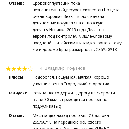
Отзыв:
Срок эксплуатации пока
незначительный,ресурс неизвестен.Но цена
очень хорошая.Знаю Тигар с начала
девяностых,покупали на отцовскую
девятку.Новинка 2015 года.Делают в
европе,под контролем мишлен,поэтому
предпочёл китайским шинам,которые к тому
же и дороже.Брал размерность 235*50*18.
—
4
,
Владимир Фофанов
Плюсы:
Недорогая, нешумная, мягкая, хорошо
управляется на "городских" скоростях
Минусы:
Резина плохо держит дорогу на скорости
выше 80 км/ч , приходится постоянно
подруливать :(
Отзыв:
Месяца два назад поставил 2 баллона
255/60/18 на переднюю ось своего
внедорожника. Раньше стояли KUMHO