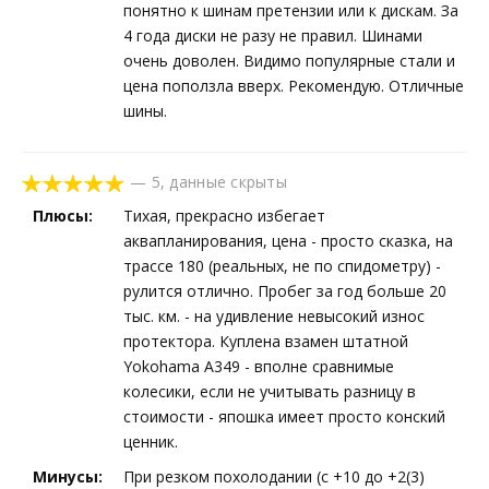
понятно к шинам претензии или к дискам. За
4 года диски не разу не правил. Шинами
очень доволен. Видимо популярные стали и
цена поползла вверх. Рекомендую. Отличные
шины.
—
5
,
данные скрыты
Плюсы:
Тихая, прекрасно избегает
аквапланирования, цена - просто сказка, на
трассе 180 (реальных, не по спидометру) -
рулится отлично. Пробег за год больше 20
тыс. км. - на удивление невысокий износ
протектора. Куплена взамен штатной
Yokohama A349 - вполне сравнимые
колесики, если не учитывать разницу в
стоимости - япошка имеет просто конский
ценник.
Минусы:
При резком похолодании (с +10 до +2(3)