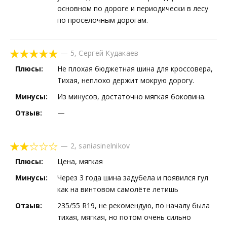
основном по дороге и периодически в лесу
по просёлочным дорогам.
—
5
,
Сергей Кудакаев
Плюсы:
Не плохая бюджетная шина для кроссовера,
Тихая, неплохо держит мокрую дорогу.
Минусы:
Из минусов, достаточно мягкая боковина.
Отзыв:
—
—
2
,
saniasinelnikov
Плюсы:
Цена, мягкая
Минусы:
Через 3 года шина задубела и появился гул
как на винтовом самолёте летишь
Отзыв:
235/55 R19, не рекомендую, по началу была
тихая, мягкая, но потом очень сильно