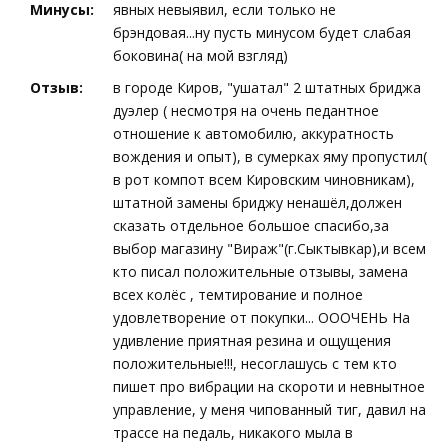
Минусы:
явных невыявил, если только не
брэндовая...ну пусть минусом будет слабая
боковина( на мой взгляд)
Отзыв:
в городе Киров, "ушатал" 2 штатных бриджа
дуэлер ( несмотря на очень педантное
отношение к автомобилю, аккуратность
вождения и опыт), в сумерках яму пропустил(
в рот компот всем Кировским чиновникам),
штатной замены бриджу ненашёл,должен
сказать отдельное большое спасибо,за
выбор магазину "Вираж"(г.Сыктывкар),и всем
кто писал положительные отзывы, замена
всех колёс , темтирование и полное
удовлетворение от покупки... ОООЧЕНЬ На
удивление приятная резина и ощущения
положительные!!!, несоглашусь с тем кто
пишет про вибрации на скороти и невнытное
управление, у меня чипованный тиг, давил на
трассе на педаль, никакого мыла в