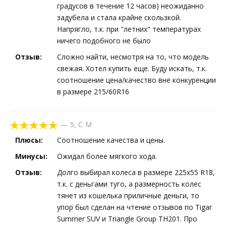
градусов в течение 12 часов) неожиданно
задубела и стала крайне скользкой.
Напрягло, т.к. при "летних" температурах
ничего подобного не было
Отзыв:
Сложно найти, несмотря на то, что модель
свежая. Хотел купить еще. Буду искать, т.к.
соотношение цена/качество вне конкуренции
в размере 215/60R16
—
5
,
С М
Плюсы:
Соотношение качества и цены.
Минусы:
Ожидал более мягкого хода.
Отзыв:
Долго выбирал колеса в размере 225х55 R18,
т.к. с деньгами туго, а размерность колес
тянет из кошелька приличные деньги, то
упор был сделан на чтение отзывов по Tigar
Summer SUV и Triangle Group TH201. Про