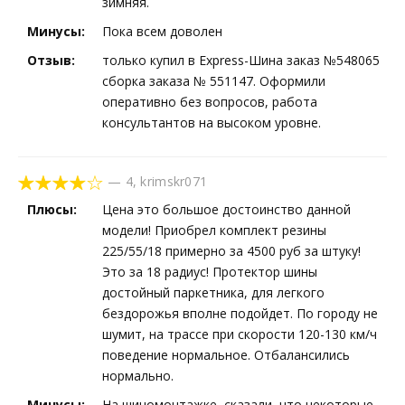
зимняя.
Минусы:
Пока всем доволен
Отзыв:
только купил в Express-Шина заказ №548065
сборка заказа № 551147. Оформили
оперативно без вопросов, работа
консультантов на высоком уровне.
—
4
,
krimskr071
Плюсы:
Цена это большое достоинство данной
модели! Приобрел комплект резины
225/55/18 примерно за 4500 руб за штуку!
Это за 18 радиус! Протектор шины
достойный паркетника, для легкого
бездорожья вполне подойдет. По городу не
шумит, на трассе при скорости 120-130 км/ч
поведение нормальное. Отбалансились
нормально.
Минусы:
На шиномонтажке, сказали, что некоторые