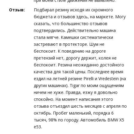
при моем стиле движения не выявлено.
Отзыв:
Подбирал резину исходя их скромного
бюджета и отзывов здесь, на маркете. Могу
сказать, что большинство отзывов
подтвердились. Действительно машина
стала мягче. Камешки систематически
застревают в протекторе. Шум не
беспокоит. К поведению на дороге
претензий нет, дорогу держит, колея не
беспокоит. Резина неожиданно достойного
качества для такой цены. Последнее время
ездил на летней резине Pirelli и Vredestein (на
других машинах). Tigar по моим ощущениям
ничем не хуже. Правда, езжу я довольно
спокойно. На момент написания этого
отзыва отъездил шесть месяцев с апреля по
октябрь. Пробег маленький, порядка 6
тысяч, 98% по городу. Автомобиль BMW X5
e53.