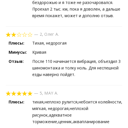
бездорожью и я тоже не разочаровался.
Проехал 2 тыс. км, пока я доволен, а дальше
время покажет, может и дополню отзыв.
—
2
,
Олег А.
Плюсы:
Тихая, недорогая
Минусы:
Кривая
Отзыв:
После 110 начинается вибрация, объездил 3
шиномонтажа и толку ноль. Для неспешной
езды наверно пойдёт.
—
5
,
MAY A.
Плюсы:
тихая,неплохо рулится,небоится колейности,
мягкая, недорогая,неплохой
рисунок,адекватное
торможение,ценник,аквапланирование