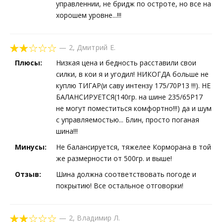
управленнии, не бридж по остроте, но все на
хорошем уровне...!!!
—
2
,
Дмитрий Е.
Плюсы:
Низкая цена и бедность расставили свои
силки, в кои я и угодил! НИКОГДА больше не
куплю ТИГАР(и саву интензу 175/70Р13 !!!). НЕ
БАЛАНСИРУЕТСЯ(140гр. на шине 235/65Р17
не могут поместиться комфортно!!!) да и шум
с управляемостью... Блин, просто поганая
шина!!!
Минусы:
Не балансируется, тяжелее Корморана в той
же размерности от 500гр. и выше!
Отзыв:
Шина должна соответствовать погоде и
покрытию! Все остальное отговорки!
—
2
,
Владимир Л.