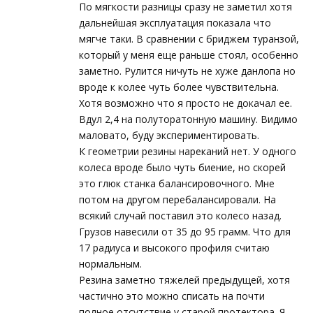
По мягкости разницы сразу не заметил хотя
дальнейшая эксплуатация показала что
мягче таки. В сравнении с бриджем туранзой,
который у меня еще раньше стоял, особенно
заметно. Рулится ничуть не хуже данлопа но
вроде к колее чуть более чувствительна.
Хотя возможно что я просто не докачал ее.
Вдул 2,4 на полуторатонную машину. Видимо
маловато, буду экспериментировать.
К геометрии резины нареканий нет. У одного
колеса вроде было чуть биение, но скорей
это глюк станка балансировочного. Мне
потом на другом перебалансировали. На
всякий случай поставил это колесо назад.
Грузов навесили от 35 до 95 грамм. Что для
17 радиуса и высокого профиля считаю
нормальным.
Резина заметно тяжелей предыдущей, хотя
частично это можно списать на почти
полное отсутствие у старой протектора. Я