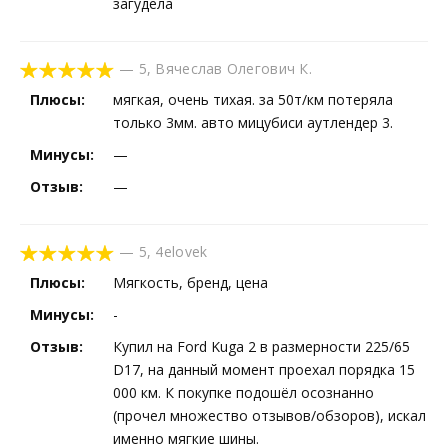
загудела
—
5
,
Вячеслав Олегович К.
Плюсы:
мягкая, очень тихая. за 50т/км потеряла
только 3мм. авто мицубиси аутлендер 3.
Минусы:
—
Отзыв:
—
—
5
,
4elovek
Плюсы:
Мягкость, бренд, цена
Минусы:
-
Отзыв:
Купил на Ford Kuga 2 в размерности 225/65
D17, на данный момент проехал порядка 15
000 км. К покупке подошёл осознанно
(прочел множество отзывов/обзоров), искал
именно мягкие шины.