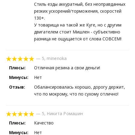
Стиль езды аккуратный, без неоправданных
резких ускорений/торможения, скоростей
130+.
У товарища на такой же Куге, но с другим
двигателем стоит Мишлен - субъективно
разница не ощущается от слова СОВСЕМ!
—
5
,
minenoka
Плюсы:
Отличная резина а свои деньги!
Минусы:
Нет
Отзыв:
Обалансировалась хорошо, дорогу держит,
что по мокрому, что по сухому отлично!
—
5
,
Никита Ромашин
Плюсы:
Качество
Минусы:
Нет