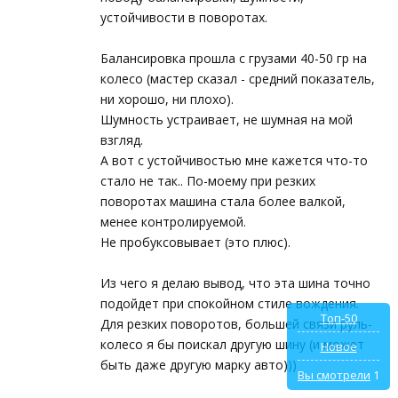
устойчивости в поворотах.
Балансировка прошла с грузами 40-50 гр на
колесо (мастер сказал - средний показатель,
ни хорошо, ни плохо).
Шумность устраивает, не шумная на мой
взгляд.
А вот с устойчивостью мне кажется что-то
стало не так.. По-моему при резких
поворотах машина стала более валкой,
менее контролируемой.
Не пробуксовывает (это плюс).
Из чего я делаю вывод, что эта шина точно
подойдет при спокойном стиле вождения.
Топ-50
Для резких поворотов, большей связи руль-
колесо я бы поискал другую шину (и может
Новое
быть даже другую марку авто)))
Вы смотрели
1