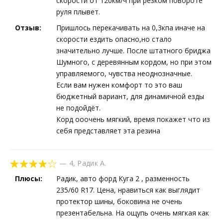
скорости от 120км/ч при резком повороте
руля плывет.
Отзыв:
Пришлось перекачивать на 0,3кпа иначе на
скорости ездить опасно,но стало
значительно лучше. После штатного бриджа
Шумного, с деревянным кордом, но при этом
управляемого, чувства неоднозначные.
Если вам нужен комфорт то это ваш
бюджетный вариант, для динамичной езды
не подойдёт.
Корд ооочень мягкий, время покажет что из
себя представляет эта резина
—
4
,
Радик А.
Плюсы:
Радик, авто форд Куга 2 , разменность
235/60 R17. Цена, нравиться как выглядит
протектор шины, боковина не очень
презентабельна. На ощупь очень мягкая как