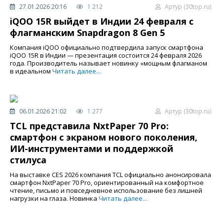
27.01.2026 20:16
1 212
Артур (30top.ru)
iQOO 15R выйдет в Индии 24 февраля с
флагманским Snapdragon 8 Gen 5
Компания iQOO официально подтвердила запуск смартфона
iQOO 15R в Индии — презентация состоится 24 февраля 2026
года. Производитель называет новинку «мощным флагманом
в идеальном
Читать далее...
06.01.2026 21:02
1 277
Артур (30top.ru)
TCL представила NxtPaper 70 Pro:
смартфон с экраном нового поколения,
ИИ-инструментами и поддержкой
стилуса
На выставке CES 2026 компания TCL официально анонсировала
смартфон NxtPaper 70 Pro, ориентированный на комфортное
чтение, письмо и повседневное использование без лишней
нагрузки на глаза. Новинка
Читать далее...