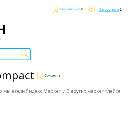
Сохраненные
0
Вы смотрели
1
Н
е.
ompact
Сохранить
го мы взяли Яндекс Маркет и 2 других маркетплейса