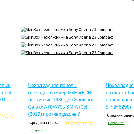
новый
Чехол задняя-панель-
Чехол задня
arent
накладка-бампер MyPads ФК
накладка-ба
 3D
локомотив 1936 для Samsung
победю для 
Galaxy A70/A70s SM-A705F
5.7 (H8296)
(2019) противоударный
Средняя оцен
Средняя оценка —
Сохранить
Сохранить