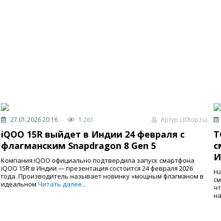
27.01.2026 20:16
1 261
Артур (30top.ru)
iQOO 15R выйдет в Индии 24 февраля с
T
флагманским Snapdragon 8 Gen 5
с
И
Компания iQOO официально подтвердила запуск смартфона
iQOO 15R в Индии — презентация состоится 24 февраля 2026
На
года. Производитель называет новинку «мощным флагманом в
см
идеальном
Читать далее...
чт
на