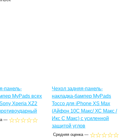
я-панель-
Чехол задняя-панель-
мпер MyPads всех
накладка-бампер MyPads
Sony Xperia XZ2
Tocco для iPhone XS Max
 противоударный
(Айфон 10С Макс/ ХС Макс /
Икс С Макс) с усиленной
ка —
защитой углов
Средняя оценка —