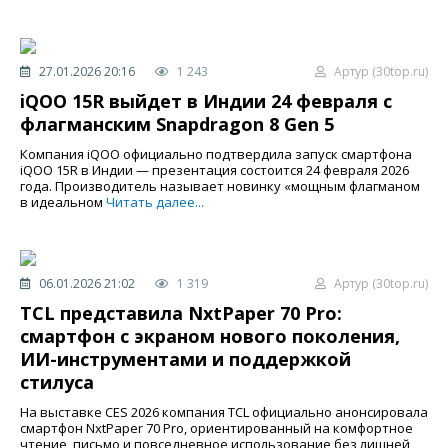
27.01.2026 20:16
1 243
Артур (30top.ru)
iQOO 15R выйдет в Индии 24 февраля с
флагманским Snapdragon 8 Gen 5
Компания iQOO официально подтвердила запуск смартфона
iQOO 15R в Индии — презентация состоится 24 февраля 2026
года. Производитель называет новинку «мощным флагманом
в идеальном
Читать далее...
06.01.2026 21:02
1 319
Артур (30top.ru)
TCL представила NxtPaper 70 Pro:
смартфон с экраном нового поколения,
ИИ-инструментами и поддержкой
стилуса
На выставке CES 2026 компания TCL официально анонсировала
смартфон NxtPaper 70 Pro, ориентированный на комфортное
чтение, письмо и повседневное использование без лишней