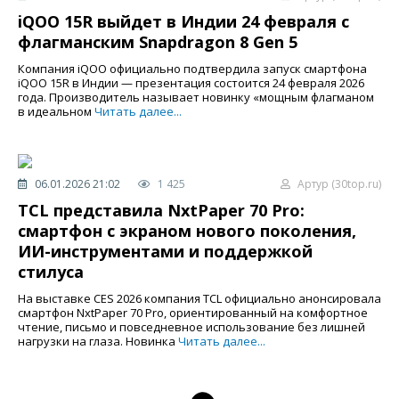
iQOO 15R выйдет в Индии 24 февраля с
флагманским Snapdragon 8 Gen 5
Компания iQOO официально подтвердила запуск смартфона
iQOO 15R в Индии — презентация состоится 24 февраля 2026
года. Производитель называет новинку «мощным флагманом
в идеальном
Читать далее...
06.01.2026 21:02
1 425
Артур (30top.ru)
TCL представила NxtPaper 70 Pro:
смартфон с экраном нового поколения,
ИИ-инструментами и поддержкой
стилуса
На выставке CES 2026 компания TCL официально анонсировала
смартфон NxtPaper 70 Pro, ориентированный на комфортное
чтение, письмо и повседневное использование без лишней
нагрузки на глаза. Новинка
Читать далее...