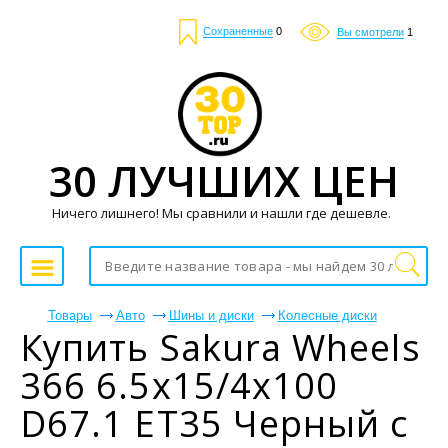
Сохраненные
0
Вы смотрели
1
30 ЛУЧШИХ ЦЕН
Ничего лишнего! Мы сравнили и нашли где дешевле.
Товары
Авто
Шины и диски
Колесные диски
Купить Sakura Wheels
366 6.5x15/4x100
D67.1 ET35 Черный с