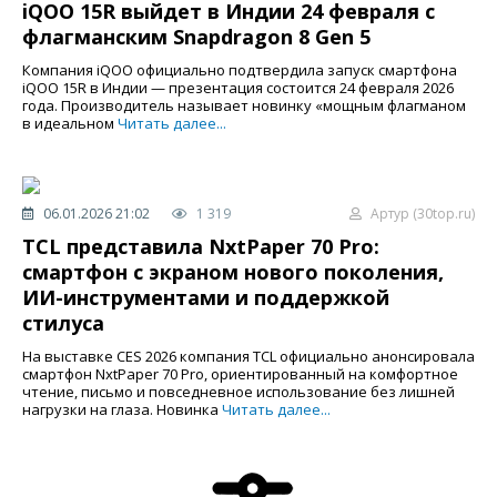
iQOO 15R выйдет в Индии 24 февраля с
флагманским Snapdragon 8 Gen 5
Компания iQOO официально подтвердила запуск смартфона
iQOO 15R в Индии — презентация состоится 24 февраля 2026
года. Производитель называет новинку «мощным флагманом
в идеальном
Читать далее...
06.01.2026 21:02
1 319
Артур (30top.ru)
TCL представила NxtPaper 70 Pro:
смартфон с экраном нового поколения,
ИИ-инструментами и поддержкой
стилуса
На выставке CES 2026 компания TCL официально анонсировала
смартфон NxtPaper 70 Pro, ориентированный на комфортное
чтение, письмо и повседневное использование без лишней
нагрузки на глаза. Новинка
Читать далее...