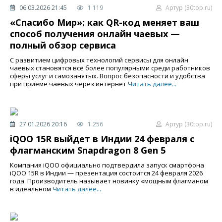
06.03.2026 21:45
1 119
Артур (30top.ru)
«Спасибо Мир»: как QR-код меняет ваш
способ получения онлайн чаевых —
полный обзор сервиса
С развитием цифровых технологий сервисы для онлайн
чаевых становятся всё более популярными среди работников
сферы услуг и самозанятых. Вопрос безопасности и удобства
при приёме чаевых через интернет
Читать далее...
27.01.2026 20:16
1 256
Артур (30top.ru)
iQOO 15R выйдет в Индии 24 февраля с
флагманским Snapdragon 8 Gen 5
Компания iQOO официально подтвердила запуск смартфона
iQOO 15R в Индии — презентация состоится 24 февраля 2026
года. Производитель называет новинку «мощным флагманом
в идеальном
Читать далее...