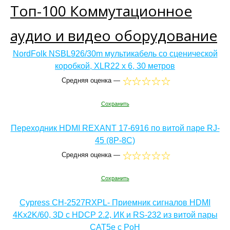
Топ-100 Коммутационное
аудио и видео оборудование
NordFolk NSBL926/30m мультикабель со сценической
коробкой, XLR22 х 6, 30 метров
Средняя оценка —
Сохранить
Переходник HDMI REXANT 17-6916 по витой паре RJ-
45 (8P-8C)
Средняя оценка —
Сохранить
Cypress CH-2527RXPL- Приемник сигналов HDMI
4Kх2K/60, 3D с HDCP 2.2, ИК и RS-232 из витой пары
CAT5e с PoH