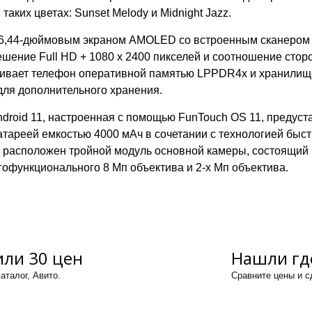
аких цветах: Sunset Melody и Midnight Jazz.
 6,44-дюймовым экраном AMOLED со встроенным сканером 
шение Full HD + 1080 x 2400 пикселей и соотношение сторо
ивает телефон оперативной памятью LPPDR4x и хранилище
для дополнительного хранения.
roid 11, настроенная с помощью FunTouch OS 11, предуста
ареей емкостью 4000 мАч в сочетании с технологией быстр
G расположен тройной модуль основной камеры, состоящий 
огофункционального 8 Мп объектива и 2-х Мп объектива.
ли 30 цен
Нашли гд
аталог, Авито.
Сравните цены и 