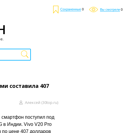
Сохраненные
0
Вы смотрели
0
Н
е.
ми составила 407
Алексей (30top.ru)
й смартфон поступил под
 в Индии. Vivo V20 Pro
я по цене 407 долларов