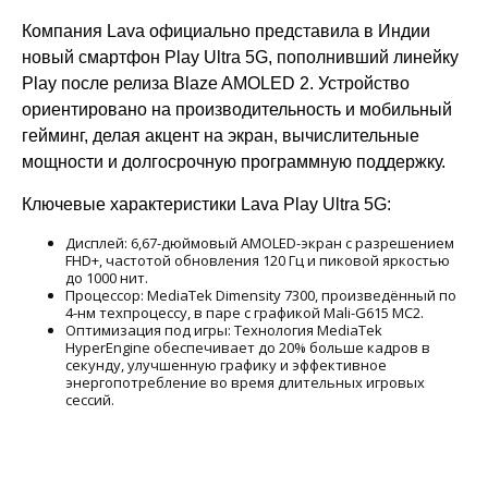
Компания Lava официально представила в Индии
новый смартфон Play Ultra 5G, пополнивший линейку
Play после релиза Blaze AMOLED 2. Устройство
ориентировано на производительность и мобильный
гейминг, делая акцент на экран, вычислительные
мощности и долгосрочную программную поддержку.
Ключевые характеристики Lava Play Ultra 5G:
Дисплей: 6,67-дюймовый AMOLED-экран с разрешением
FHD+, частотой обновления 120 Гц и пиковой яркостью
до 1000 нит.
Процессор: MediaTek Dimensity 7300, произведённый по
4-нм техпроцессу, в паре с графикой Mali-G615 MC2.
Оптимизация под игры: Технология MediaTek
HyperEngine обеспечивает до 20% больше кадров в
секунду, улучшенную графику и эффективное
энергопотребление во время длительных игровых
сессий.