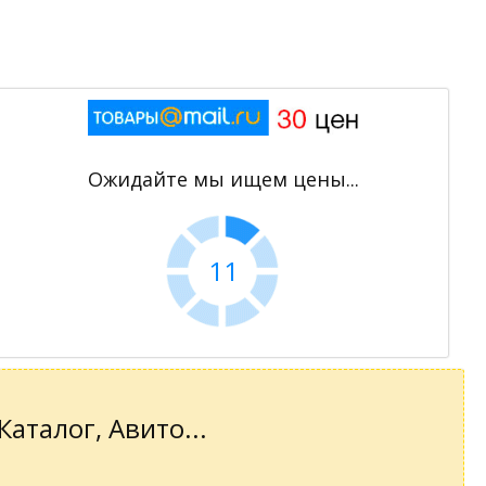
Ожидайте мы ищем цены...
10
аталог, Авито...