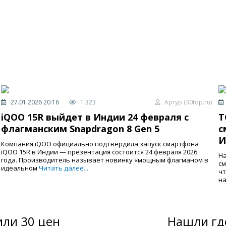
27.01.2026 20:16
1 323
Артур (30top.ru)
iQOO 15R выйдет в Индии 24 февраля с
T
флагманским Snapdragon 8 Gen 5
с
И
Компания iQOO официально подтвердила запуск смартфона
iQOO 15R в Индии — презентация состоится 24 февраля 2026
На
года. Производитель называет новинку «мощным флагманом в
см
идеальном
Читать далее...
чт
на
ли 30 цен
Нашли гд