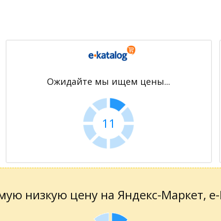
Ожидайте мы ищем цены...
10
ую низкую цену на Яндекс-Маркет, е-К