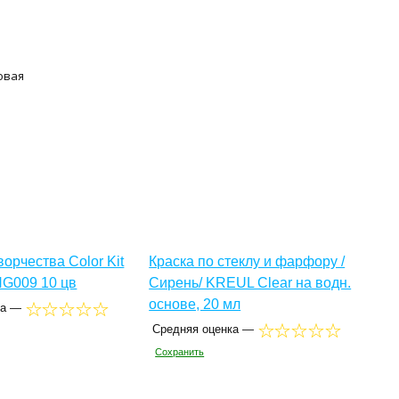
овая
орчества Color Kit
Краска по стеклу и фарфору /
HG009 10 цв
Сирень/ KREUL Clear на водн.
основе, 20 мл
ка —
Средняя оценка —
Сохранить