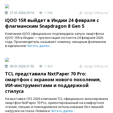
27.01.2026 20:16
1 346
Артур (30top.ru)
iQOO 15R выйдет в Индии 24 февраля с
флагманским Snapdragon 8 Gen 5
Компания iQOO официально подтвердила запуск смартфона
iQOO 15R в Индии — презентация состоится 24 февраля 2026
года. Производитель называет новинку «мощным флагманом
в идеальном
Читать далее...
06.01.2026 21:02
1 424
Артур (30top.ru)
TCL представила NxtPaper 70 Pro:
смартфон с экраном нового поколения,
ИИ-инструментами и поддержкой
стилуса
На выставке CES 2026 компания TCL официально анонсировала
смартфон NxtPaper 70 Pro, ориентированный на комфортное
чтение, письмо и повседневное использование без лишней
нагрузки на глаза. Новинка
Читать далее...