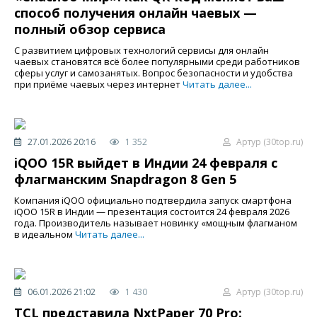
способ получения онлайн чаевых —
полный обзор сервиса
С развитием цифровых технологий сервисы для онлайн
чаевых становятся всё более популярными среди работников
сферы услуг и самозанятых. Вопрос безопасности и удобства
при приёме чаевых через интернет
Читать далее...
27.01.2026 20:16
1 352
Артур (30top.ru)
iQOO 15R выйдет в Индии 24 февраля с
флагманским Snapdragon 8 Gen 5
Компания iQOO официально подтвердила запуск смартфона
iQOO 15R в Индии — презентация состоится 24 февраля 2026
года. Производитель называет новинку «мощным флагманом
в идеальном
Читать далее...
06.01.2026 21:02
1 430
Артур (30top.ru)
TCL представила NxtPaper 70 Pro: