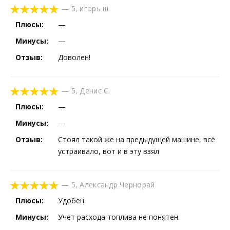
—
5
,
игорь ш.
Плюсы:
—
Минусы:
—
Отзыв:
Доволен!
—
5
,
Денис С.
Плюсы:
—
Минусы:
—
Отзыв:
Стоял такой же на предыдущей машине, всё
устраивало, вот и в эту взял
—
5
,
Александр Чернорай
Плюсы:
Удобен.
Минусы:
Учет расхода топлива не понятен.