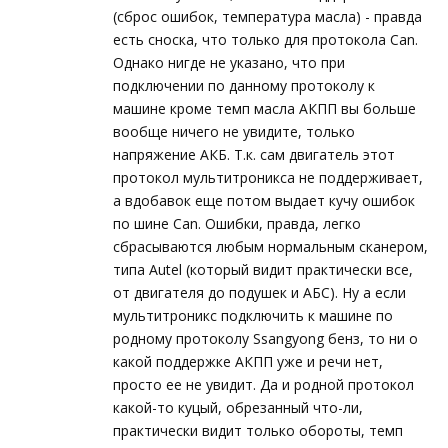
(сброс ошибок, температура масла) - правда
есть сноска, что только для протокола Can.
Однако нигде не указано, что при
подключении по данному протоколу к
машине кроме темп масла АКПП вы больше
вообще ничего не увидите, только
напряжение АКБ. Т.к. сам двигатель этот
протокол мультитроникса не поддерживает,
а вдобавок еще потом выдает кучу ошибок
по шине Can. Ошибки, правда, легко
сбрасываются любым нормальным сканером,
типа Autel (который видит практически все,
от двигателя до подушек и АБС). Ну а если
мультитроникс подключить к машине по
родному протоколу Ssangyong бенз, то ни о
какой поддержке АКПП уже и речи нет,
просто ее не увидит. Да и родной протокол
какой-то куцый, обрезанный что-ли,
практически видит только обороты, темп