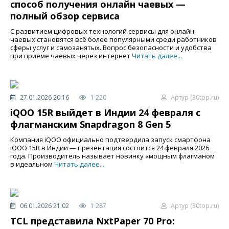
способ получения онлайн чаевых —
полный обзор сервиса
С развитием цифровых технологий сервисы для онлайн
чаевых становятся всё более популярными среди работников
сферы услуг и самозанятых. Вопрос безопасности и удобства
при приёме чаевых через интернет
Читать далее...
27.01.2026 20:16
1 220
Артур (30top.ru)
iQOO 15R выйдет в Индии 24 февраля с
флагманским Snapdragon 8 Gen 5
Компания iQOO официально подтвердила запуск смартфона
iQOO 15R в Индии — презентация состоится 24 февраля 2026
года. Производитель называет новинку «мощным флагманом
в идеальном
Читать далее...
06.01.2026 21:02
1 287
Артур (30top.ru)
TCL представила NxtPaper 70 Pro: