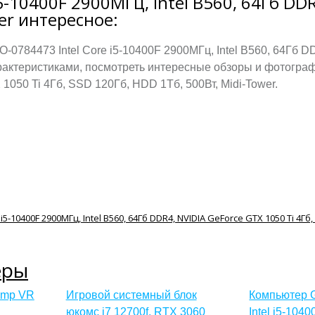
-10400F 2900МГц, Intel B560, 64Гб DDR4
er интересное:
0784473 Intel Core i5-10400F 2900МГц, Intel B560, 64Гб D
арактеристиками, посмотреть интересные обзоры и фотогра
1050 Ti 4Гб, SSD 120Гб, HDD 1Тб, 500Вт, Midi-Tower.
еры
omp VR
Игровой системный блок
Компьютер
юкомс i7 12700f, RTX 3060
Intel i5-1040