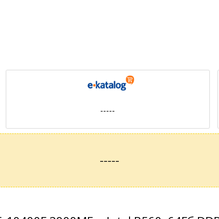
-----
-----