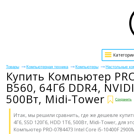
Категори
Товары
Компьютерная техника
Компьютеры
Настольные ко
Купить Компьютер PRO-
B560, 64Гб DDR4, NVIDI
500Вт, Midi-Tower
Сохранить
Итак, мы решили сравнить, где же дешевле купить 
4Гб, SSD 120Гб, HDD 1Тб, 500Вт, Midi-Tower, для 
Компьютер PRO-0784473 Intel Core i5-10400F 2900МГ