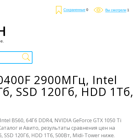
Сохраненные
0
Вы смотрели
1
Н
е.
0400F 2900МГц, Intel
Гб, SSD 120Гб, HDD 1Тб,
tel B560, 64Гб DDR4, NVIDIA GeForce GTX 1050 Ti
-Каталог и Авито, результаты сравнения цен на
б, SSD 120Гб, HDD 1Тб, 500Вт, Midi-Tower ниже.