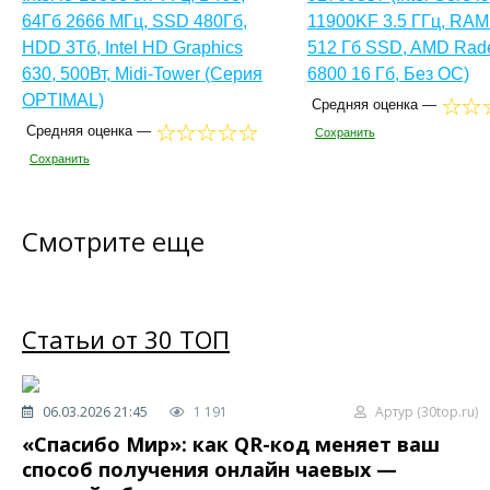
64Гб 2666 МГц, SSD 480Гб,
11900KF 3.5 ГГц, RAM 
HDD 3Тб, Intel HD Graphics
512 Гб SSD, AMD Rad
630, 500Вт, Midi-Tower (Серия
6800 16 Гб, Без ОС)
OPTIMAL)
Средняя оценка —
Средняя оценка —
Сохранить
Сохранить
Смотрите еще
Статьи от 30 ТОП
06.03.2026 21:45
1 191
Артур (30top.ru)
«Спасибо Мир»: как QR-код меняет ваш
способ получения онлайн чаевых —