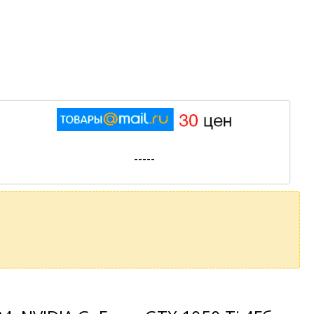
-----