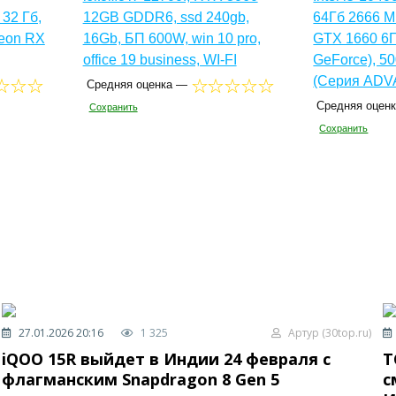
32 Гб,
12GB GDDR6, ssd 240gb,
64Гб 2666 М
eon RX
16Gb, БП 600W, win 10 pro,
GTX 1660 6Г
office 19 business, WI-FI
GeForce), 50
(Серия AD
Средняя оценка —
Средняя оцен
Сохранить
Сохранить
27.01.2026 20:16
1 325
Артур (30top.ru)
iQOO 15R выйдет в Индии 24 февраля с
T
флагманским Snapdragon 8 Gen 5
с