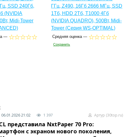
Гц, SSD 240Гб,
ГГц, Z490, 16Гб 2666 МГц, SSD
б (NVIDIA
1Тб, HDD 2Тб, T1000 4Гб
0Вт, Midi-Tower
(NVIDIA QUADRO), 500Вт, Midi-
VANCED)
Tower (Серия WS-OPTIMAL)
ка —
Средняя оценка —
Сохранить
06.01.2026 21:02
1 397
Артур (30top.ru)
CL представила NxtPaper 70 Pro:
мартфон с экраном нового поколения,