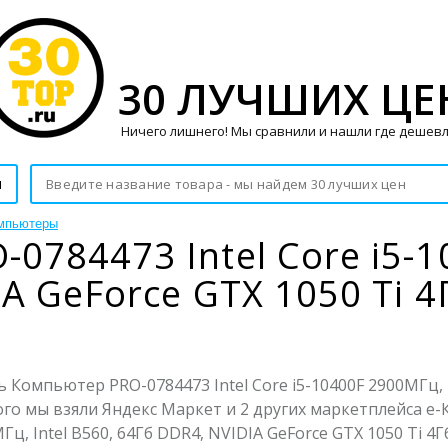
30 ЛУЧШИХ ЦЕ
Ничего лишнего! Мы сравнили и нашли где дешевл
и
мпьютеры
0784473 Intel Core i5-1
A GeForce GTX 1050 Ti 4
Компьютер PRO-0784473 Intel Core i5-10400F 2900МГц, In
этого мы взяли Яндекс Маркет и 2 других маркетплейса е
ц, Intel B560, 64Гб DDR4, NVIDIA GeForce GTX 1050 Ti 4Г