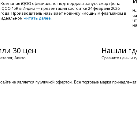
И
Компания iQOO официально подтвердила запуск смартфона
iQOO 15R в Индии — презентация состоится 24 февраля 2026
На
года. Производитель называет новинку «мощным флагманом в
см
идеальном
Читать далее...
чт
на
ли 30 цен
Нашли гд
аталог, Авито.
Сравните цены и 
сайте не является публичной офертой. Все торговые марки принадлежат