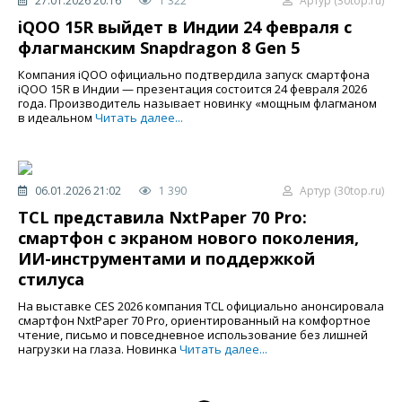
27.01.2026 20:16
1 322
Артур (30top.ru)
iQOO 15R выйдет в Индии 24 февраля с
флагманским Snapdragon 8 Gen 5
Компания iQOO официально подтвердила запуск смартфона
iQOO 15R в Индии — презентация состоится 24 февраля 2026
года. Производитель называет новинку «мощным флагманом
в идеальном
Читать далее...
06.01.2026 21:02
1 390
Артур (30top.ru)
TCL представила NxtPaper 70 Pro:
смартфон с экраном нового поколения,
ИИ-инструментами и поддержкой
стилуса
На выставке CES 2026 компания TCL официально анонсировала
смартфон NxtPaper 70 Pro, ориентированный на комфортное
чтение, письмо и повседневное использование без лишней
нагрузки на глаза. Новинка
Читать далее...