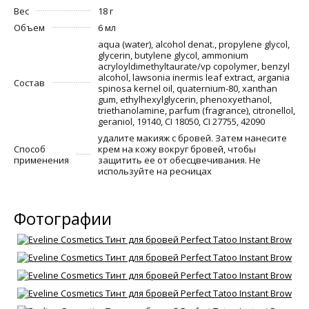
Вес
18 г
Объем
6 мл
aqua (water), alcohol denat., propylene glycol,
glycerin, butylene glycol, ammonium
acryloyldimethyltaurate/vp copolymer, benzyl
alcohol, lawsonia inermis leaf extract, argania
Состав
spinosa kernel oil, quaternium-80, xanthan
gum, ethylhexylglycerin, phenoxyethanol,
triethanolamine, parfum (fragrance), citronellol,
geraniol, 19140, CI 18050, CI 27755, 42090
удалите макияж с бровей. Затем нанесите
Способ
крем на кожу вокруг бровей, чтобы
применения
защитить ее от обесцвечивания. Не
используйте на ресницах
Фотографии