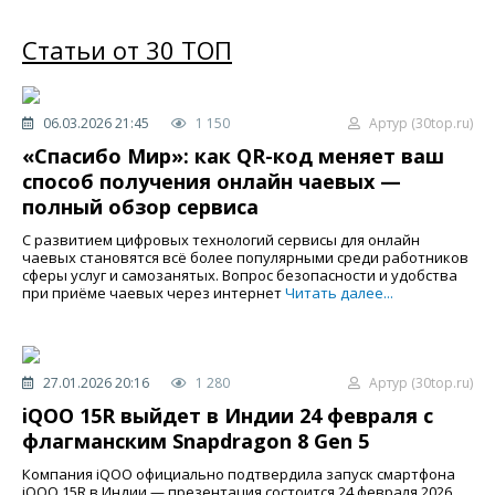
Статьи от 30 ТОП
06.03.2026 21:45
1 150
Артур (30top.ru)
«Спасибо Мир»: как QR-код меняет ваш
способ получения онлайн чаевых —
полный обзор сервиса
С развитием цифровых технологий сервисы для онлайн
чаевых становятся всё более популярными среди работников
сферы услуг и самозанятых. Вопрос безопасности и удобства
при приёме чаевых через интернет
Читать далее...
27.01.2026 20:16
1 280
Артур (30top.ru)
iQOO 15R выйдет в Индии 24 февраля с
флагманским Snapdragon 8 Gen 5
Компания iQOO официально подтвердила запуск смартфона
iQOO 15R в Индии — презентация состоится 24 февраля 2026