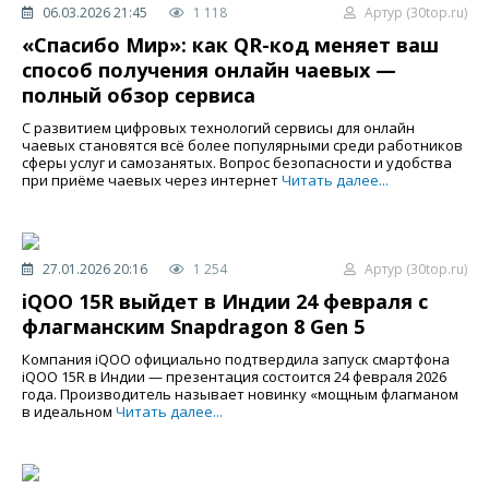
06.03.2026 21:45
1 118
Артур (30top.ru)
«Спасибо Мир»: как QR-код меняет ваш
способ получения онлайн чаевых —
полный обзор сервиса
С развитием цифровых технологий сервисы для онлайн
чаевых становятся всё более популярными среди работников
сферы услуг и самозанятых. Вопрос безопасности и удобства
при приёме чаевых через интернет
Читать далее...
27.01.2026 20:16
1 254
Артур (30top.ru)
iQOO 15R выйдет в Индии 24 февраля с
флагманским Snapdragon 8 Gen 5
Компания iQOO официально подтвердила запуск смартфона
iQOO 15R в Индии — презентация состоится 24 февраля 2026
года. Производитель называет новинку «мощным флагманом
в идеальном
Читать далее...