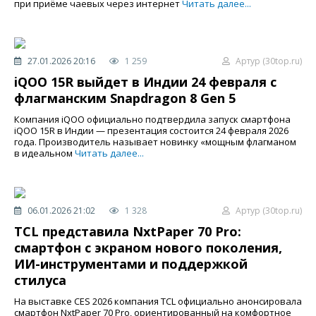
при приёме чаевых через интернет
Читать далее...
27.01.2026 20:16
1 259
Артур (30top.ru)
iQOO 15R выйдет в Индии 24 февраля с
флагманским Snapdragon 8 Gen 5
Компания iQOO официально подтвердила запуск смартфона
iQOO 15R в Индии — презентация состоится 24 февраля 2026
года. Производитель называет новинку «мощным флагманом
в идеальном
Читать далее...
06.01.2026 21:02
1 328
Артур (30top.ru)
TCL представила NxtPaper 70 Pro:
смартфон с экраном нового поколения,
ИИ-инструментами и поддержкой
стилуса
На выставке CES 2026 компания TCL официально анонсировала
смартфон NxtPaper 70 Pro, ориентированный на комфортное