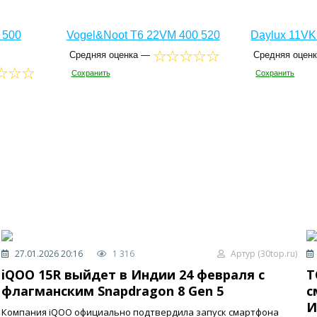
 500
Vogel&Noot T6 22VM 400 520
Daylux 11VK
Средняя оценка —
Средняя оцен
Сохранить
Сохранить
27.01.2026 20:16
1 316
Артур (30top.ru)
iQOO 15R выйдет в Индии 24 февраля с
T
флагманским Snapdragon 8 Gen 5
с
И
Компания iQOO официально подтвердила запуск смартфона