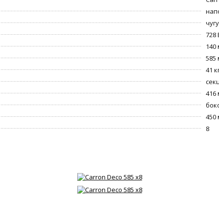
нап
чуг
728 
140
585
41 к
сек
416
бок
450
8