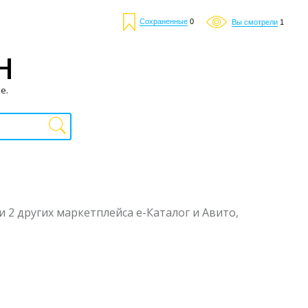
Сохраненные
0
Вы смотрели
1
Н
е.
и 2 других маркетплейса е-Каталог и Авито,