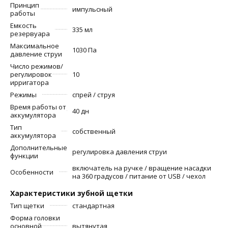
Принцип
импульсный
работы
Емкость
335 мл
резервуара
Максимальное
1030 Па
давление струи
Число режимов/
регулировок
10
ирригатора
Режимы
спрей / струя
Время работы от
40 дн
аккумулятора
Тип
собственный
аккумулятора
Дополнительные
регулировка давления струи
функции
включатель на ручке / вращение насадки
Особенности
на 360 градусов / питание от USB / чехол
Характеристики зубной щетки
Тип щетки
стандартная
Форма головки
основной
вытянутая