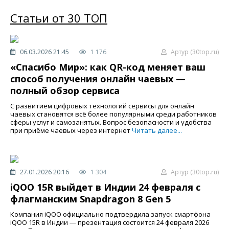
Статьи от 30 ТОП
06.03.2026 21:45
1 176
Артур (30top.ru)
«Спасибо Мир»: как QR-код меняет ваш
способ получения онлайн чаевых —
полный обзор сервиса
С развитием цифровых технологий сервисы для онлайн
чаевых становятся всё более популярными среди работников
сферы услуг и самозанятых. Вопрос безопасности и удобства
при приёме чаевых через интернет
Читать далее...
27.01.2026 20:16
1 304
Артур (30top.ru)
iQOO 15R выйдет в Индии 24 февраля с
флагманским Snapdragon 8 Gen 5
Компания iQOO официально подтвердила запуск смартфона
iQOO 15R в Индии — презентация состоится 24 февраля 2026